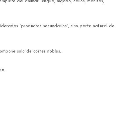
mpleto del animal: lengua, hígado, callos, manitas,
deradas “productos secundarios”, sino parte natural de
compone solo de cortes nobles.
sa.