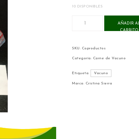
10 DISPONIBLES
Coproductos del Gordito: Nº 6
AÑADIR A
CARRITO
SKU:
Coproductos
Categoría:
Carne de Vacuno
Etiqueta:
Vacuno
Marca:
Cristina Sierra