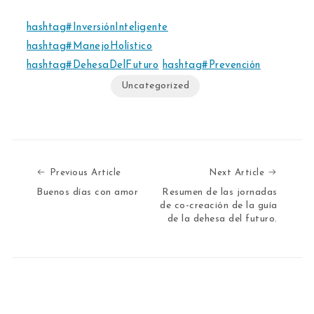
hashtag#InversiónInteligente
hashtag#ManejoHolístico
hashtag#DehesaDelFuturo
hashtag#Prevención
Uncategorized
Previous Article
Next Art
Previous Article
Next Article
Buenos días con amor
Resumen de las jornadas
de co-creación de la guía
de la dehesa del futuro.