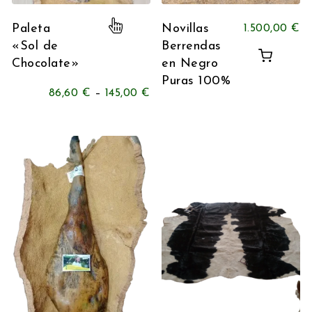
Este producto tiene múltiples variante
Paleta
Novillas
1.500,00
€
«Sol de
Berrendas
Chocolate»
en Negro
Puras 100%
86,60
€
–
145,00
€