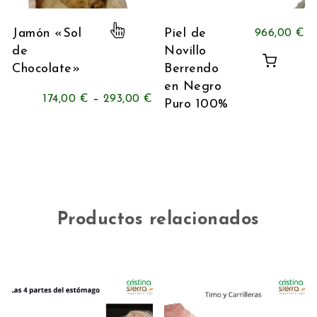
Este producto tiene múltiples variante
Jamón «Sol
Piel de
966,00
€
de
Novillo
Chocolate»
Berrendo
en Negro
174,00
€
–
293,00
€
Puro 100%
Productos relacionados