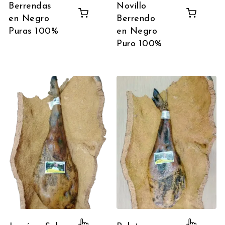
Berrendas
Novillo
en Negro
Berrendo
Puras 100%
en Negro
Puro 100%
Este producto tiene múltiples variante
Este p